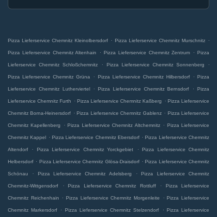
.
.
Pizza Lieferservice Chemnitz Kleinolbersdorf
Pizza Lieferservice Chemnitz Murschnitz
.
.
Pizza Lieferservice Chemnitz Altenhain
Pizza Lieferservice Chemnitz Zentrum
Pizza
.
.
Lieferservice Chemnitz Schloßchemnitz
Pizza Lieferservice Chemnitz Sonnenberg
.
.
Pizza Lieferservice Chemnitz Grüna
Pizza Lieferservice Chemnitz Hilbersdorf
Pizza
.
.
Lieferservice Chemnitz Lutherviertel
Pizza Lieferservice Chemnitz Bernsdorf
Pizza
.
.
Lieferservice Chemnitz Furth
Pizza Lieferservice Chemnitz Kaßberg
Pizza Lieferservice
.
.
Chemnitz Borna-Heinersdorf
Pizza Lieferservice Chemnitz Gablenz
Pizza Lieferservice
.
.
Chemnitz Kapellenberg
Pizza Lieferservice Chemnitz Altchemnitz
Pizza Lieferservice
.
.
Chemnitz Kappel
Pizza Lieferservice Chemnitz Ebersdorf
Pizza Lieferservice Chemnitz
.
.
Altendorf
Pizza Lieferservice Chemnitz Yorckgebiet
Pizza Lieferservice Chemnitz
.
.
Helbersdorf
Pizza Lieferservice Chemnitz Glösa-Draisdorf
Pizza Lieferservice Chemnitz
.
.
Schönau
Pizza Lieferservice Chemnitz Adelsberg
Pizza Lieferservice Chemnitz
.
.
Chemnitz-Wittgensdorf
Pizza Lieferservice Chemnitz Rottluff
Pizza Lieferservice
.
.
Chemnitz Reichenhain
Pizza Lieferservice Chemnitz Morgenleite
Pizza Lieferservice
.
.
Chemnitz Markersdorf
Pizza Lieferservice Chemnitz Stelzendorf
Pizza Lieferservice