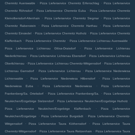
.
.
Chemnitz Auerswalde
Pizza Lieferservice Chemnitz Erfenschlag
Pizza Lieferservice
.
.
Chemnitz Röhrsdorf
Pizza Lieferservice Chemnitz Euba
Pizza Lieferservice Chemnitz
.
.
Kleinolbersdorf-Altenhain
Pizza Lieferservice Chemnitz Siegmar
Pizza Lieferservice
.
.
Chemnitz Rabenstein
Pizza Lieferservice Chemnitz Harthau
Pizza Lieferservice
.
.
Chemnitz Einsiedel
Pizza Lieferservice Chemnitz Hutholz
Pizza Lieferservice Chemnitz
.
.
.
Klaffenbach
Pizza Lieferservice Chemnitz
Pizza Lieferservice Lichtenau Auerswalde
.
Pizza Lieferservice Lichtenau Glösa-Draisdorf
Pizza Lieferservice Lichtenau
.
.
Niederlichtenau
Pizza Lieferservice Lichtenau Ebersdorf
Pizza Lieferservice Lichtenau
.
.
Oberlichtenau
Pizza Lieferservice Lichtenau Chemnitz-Wittgensdorf
Pizza Lieferservice
.
.
Lichtenau Garnsdorf
Pizza Lieferservice Lichtenau
Pizza Lieferservice Niederwiesa
.
.
Lichtenwalde
Pizza Lieferservice Niederwiesa Hilbersdorf
Pizza Lieferservice
.
.
Niederwiesa Euba
Pizza Lieferservice Niederwiesa
Pizza Lieferservice
.
.
Frankenberg/Sa. Ortelsdorf
Pizza Lieferservice Frankenberg/Sa.
Pizza Lieferservice
.
.
Neukirchen/Erzgebirge Stelzendorf
Pizza Lieferservice Neukirchen/Erzgebirge Hutholz
.
Pizza Lieferservice Neukirchen/Erzgebirge Klaffenbach
Pizza Lieferservice
.
.
Neukirchen/Erzgebirge
Pizza Lieferservice Burgstädt
Pizza Lieferservice Chemnitz-
.
.
Wittgensdorf
Pizza Lieferservice Taura Köthensdorf
Pizza Lieferservice Taura
.
.
Chemnitz-Wittgensdorf
Pizza Lieferservice Taura Reitzenhain
Pizza Lieferservice Taura