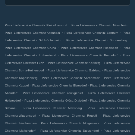
.
.
Pizza Lieferservice Chemnitz Kleinolbersdorf
Pizza Lieferservice Chemnitz Murschnitz
.
.
Pizza Lieferservice Chemnitz Altenhain
Pizza Lieferservice Chemnitz Zentrum
Pizza
.
.
Lieferservice Chemnitz Schloßchemnitz
Pizza Lieferservice Chemnitz Sonnenberg
.
.
Pizza Lieferservice Chemnitz Grüna
Pizza Lieferservice Chemnitz Hilbersdorf
Pizza
.
.
Lieferservice Chemnitz Lutherviertel
Pizza Lieferservice Chemnitz Bernsdorf
Pizza
.
.
Lieferservice Chemnitz Furth
Pizza Lieferservice Chemnitz Kaßberg
Pizza Lieferservice
.
.
Chemnitz Borna-Heinersdorf
Pizza Lieferservice Chemnitz Gablenz
Pizza Lieferservice
.
.
Chemnitz Kapellenberg
Pizza Lieferservice Chemnitz Altchemnitz
Pizza Lieferservice
.
.
Chemnitz Kappel
Pizza Lieferservice Chemnitz Ebersdorf
Pizza Lieferservice Chemnitz
.
.
Altendorf
Pizza Lieferservice Chemnitz Yorckgebiet
Pizza Lieferservice Chemnitz
.
.
Helbersdorf
Pizza Lieferservice Chemnitz Glösa-Draisdorf
Pizza Lieferservice Chemnitz
.
.
Schönau
Pizza Lieferservice Chemnitz Adelsberg
Pizza Lieferservice Chemnitz
.
.
Chemnitz-Wittgensdorf
Pizza Lieferservice Chemnitz Rottluff
Pizza Lieferservice
.
.
Chemnitz Reichenhain
Pizza Lieferservice Chemnitz Morgenleite
Pizza Lieferservice
.
.
Chemnitz Markersdorf
Pizza Lieferservice Chemnitz Stelzendorf
Pizza Lieferservice