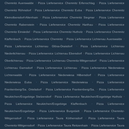
.
.
Chemnitz Auerswalde
Pizza Lieferservice Chemnitz Erfenschlag
Pizza Lieferservice
.
.
Chemnitz Röhrsdorf
Pizza Lieferservice Chemnitz Euba
Pizza Lieferservice Chemnitz
.
.
Kleinolbersdorf-Altenhain
Pizza Lieferservice Chemnitz Siegmar
Pizza Lieferservice
.
.
Chemnitz Rabenstein
Pizza Lieferservice Chemnitz Harthau
Pizza Lieferservice
.
.
Chemnitz Einsiedel
Pizza Lieferservice Chemnitz Hutholz
Pizza Lieferservice Chemnitz
.
.
.
Klaffenbach
Pizza Lieferservice Chemnitz
Pizza Lieferservice Lichtenau Auerswalde
.
Pizza Lieferservice Lichtenau Glösa-Draisdorf
Pizza Lieferservice Lichtenau
.
.
Niederlichtenau
Pizza Lieferservice Lichtenau Ebersdorf
Pizza Lieferservice Lichtenau
.
.
Oberlichtenau
Pizza Lieferservice Lichtenau Chemnitz-Wittgensdorf
Pizza Lieferservice
.
.
Lichtenau Garnsdorf
Pizza Lieferservice Lichtenau
Pizza Lieferservice Niederwiesa
.
.
Lichtenwalde
Pizza Lieferservice Niederwiesa Hilbersdorf
Pizza Lieferservice
.
.
Niederwiesa Euba
Pizza Lieferservice Niederwiesa
Pizza Lieferservice
.
.
Frankenberg/Sa. Ortelsdorf
Pizza Lieferservice Frankenberg/Sa.
Pizza Lieferservice
.
.
Neukirchen/Erzgebirge Stelzendorf
Pizza Lieferservice Neukirchen/Erzgebirge Hutholz
.
Pizza Lieferservice Neukirchen/Erzgebirge Klaffenbach
Pizza Lieferservice
.
.
Neukirchen/Erzgebirge
Pizza Lieferservice Burgstädt
Pizza Lieferservice Chemnitz-
.
.
Wittgensdorf
Pizza Lieferservice Taura Köthensdorf
Pizza Lieferservice Taura
.
.
Chemnitz-Wittgensdorf
Pizza Lieferservice Taura Reitzenhain
Pizza Lieferservice Taura