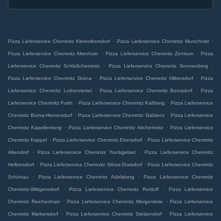
.
.
Pizza Lieferservice Chemnitz Kleinolbersdorf
Pizza Lieferservice Chemnitz Murschnitz
.
.
Pizza Lieferservice Chemnitz Altenhain
Pizza Lieferservice Chemnitz Zentrum
Pizza
.
.
Lieferservice Chemnitz Schloßchemnitz
Pizza Lieferservice Chemnitz Sonnenberg
.
.
Pizza Lieferservice Chemnitz Grüna
Pizza Lieferservice Chemnitz Hilbersdorf
Pizza
.
.
Lieferservice Chemnitz Lutherviertel
Pizza Lieferservice Chemnitz Bernsdorf
Pizza
.
.
Lieferservice Chemnitz Furth
Pizza Lieferservice Chemnitz Kaßberg
Pizza Lieferservice
.
.
Chemnitz Borna-Heinersdorf
Pizza Lieferservice Chemnitz Gablenz
Pizza Lieferservice
.
.
Chemnitz Kapellenberg
Pizza Lieferservice Chemnitz Altchemnitz
Pizza Lieferservice
.
.
Chemnitz Kappel
Pizza Lieferservice Chemnitz Ebersdorf
Pizza Lieferservice Chemnitz
.
.
Altendorf
Pizza Lieferservice Chemnitz Yorckgebiet
Pizza Lieferservice Chemnitz
.
.
Helbersdorf
Pizza Lieferservice Chemnitz Glösa-Draisdorf
Pizza Lieferservice Chemnitz
.
.
Schönau
Pizza Lieferservice Chemnitz Adelsberg
Pizza Lieferservice Chemnitz
.
.
Chemnitz-Wittgensdorf
Pizza Lieferservice Chemnitz Rottluff
Pizza Lieferservice
.
.
Chemnitz Reichenhain
Pizza Lieferservice Chemnitz Morgenleite
Pizza Lieferservice
.
.
Chemnitz Markersdorf
Pizza Lieferservice Chemnitz Stelzendorf
Pizza Lieferservice