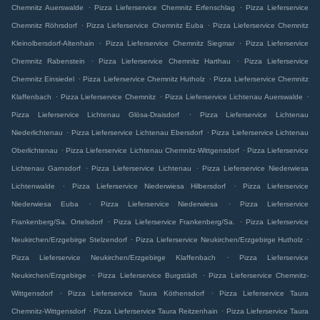
.
.
Chemnitz Auerswalde
Pizza Lieferservice Chemnitz Erfenschlag
Pizza Lieferservice
.
.
Chemnitz Röhrsdorf
Pizza Lieferservice Chemnitz Euba
Pizza Lieferservice Chemnitz
.
.
Kleinolbersdorf-Altenhain
Pizza Lieferservice Chemnitz Siegmar
Pizza Lieferservice
.
.
Chemnitz Rabenstein
Pizza Lieferservice Chemnitz Harthau
Pizza Lieferservice
.
.
Chemnitz Einsiedel
Pizza Lieferservice Chemnitz Hutholz
Pizza Lieferservice Chemnitz
.
.
.
Klaffenbach
Pizza Lieferservice Chemnitz
Pizza Lieferservice Lichtenau Auerswalde
.
Pizza Lieferservice Lichtenau Glösa-Draisdorf
Pizza Lieferservice Lichtenau
.
.
Niederlichtenau
Pizza Lieferservice Lichtenau Ebersdorf
Pizza Lieferservice Lichtenau
.
.
Oberlichtenau
Pizza Lieferservice Lichtenau Chemnitz-Wittgensdorf
Pizza Lieferservice
.
.
Lichtenau Garnsdorf
Pizza Lieferservice Lichtenau
Pizza Lieferservice Niederwiesa
.
.
Lichtenwalde
Pizza Lieferservice Niederwiesa Hilbersdorf
Pizza Lieferservice
.
.
Niederwiesa Euba
Pizza Lieferservice Niederwiesa
Pizza Lieferservice
.
.
Frankenberg/Sa. Ortelsdorf
Pizza Lieferservice Frankenberg/Sa.
Pizza Lieferservice
.
.
Neukirchen/Erzgebirge Stelzendorf
Pizza Lieferservice Neukirchen/Erzgebirge Hutholz
.
Pizza Lieferservice Neukirchen/Erzgebirge Klaffenbach
Pizza Lieferservice
.
.
Neukirchen/Erzgebirge
Pizza Lieferservice Burgstädt
Pizza Lieferservice Chemnitz-
.
.
Wittgensdorf
Pizza Lieferservice Taura Köthensdorf
Pizza Lieferservice Taura
.
.
Chemnitz-Wittgensdorf
Pizza Lieferservice Taura Reitzenhain
Pizza Lieferservice Taura